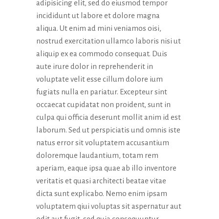
adipisicing elit, sed do eiusmod tempor
incididunt ut labore et dolore magna
aliqua. Ut enim ad mini veniamos oisi,
nostrud exercitation ullamco laboris nisi ut
aliquip ex ea commodo consequat. Duis
aute irure dolor in reprehenderit in
voluptate velit esse cillum dolore ium
fugiats nulla en pariatur. Excepteur sint
occaecat cupidatat non proident, sunt in
culpa qui officia deserunt mollit anim id est
laborum. Sed ut perspiciatis und omnis iste
natus error sit voluptatem accusantium
doloremque laudantium, totam rem
aperiam, eaque ipsa quae ab illo inventore
veritatis et quasi architecti beatae vitae
dicta sunt explicabo. Nemo enim ipsam
voluptatem qiui voluptas sit aspernatur aut
odit aut fugit, sed quia consequuntur